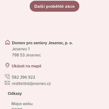
Další proběhlé akce
Domov pro seniory Jesenec, p. o.
Jesenec 1
798 53 Jesenec
Ukázat na mapě
582 396 922
reditel@ddjesenec.cz
Odkazy
Mapa webu