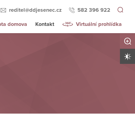
reditel@ddjesenec.cz
582 396 922
ota domova
Kontakt
Virtuální prohlídka
Zvětši
Vysoký 